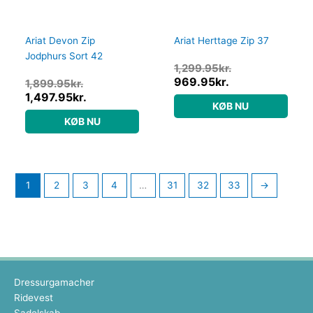
1,899.95kr..
1,497.95kr..
969.95kr..
1,299.95kr..
Ariat Devon Zip
Ariat Herttage Zip 37
Jodphurs Sort 42
1,299.95
kr.
969.95
kr.
1,899.95
kr.
1,497.95
kr.
KØB NU
KØB NU
1
2
3
4
…
31
32
33
→
Dressurgamacher
Ridevest