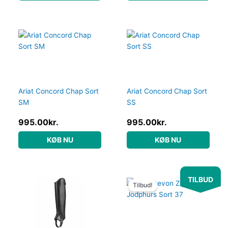
Ariat Concord Chap Sort
Ariat Concord Chap Sort
SM
SS
995.00
kr.
995.00
kr.
KØB NU
KØB NU
Den
Den
TILBUD
oprindelige
aktuelle
Tilbud!
pris
pris
var:
er:
1,899.95kr..
1,497.95kr..