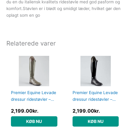
du en du italiensk kvalitets ridestøvle med god pasform og
komfort.Støvlen er i blødt og smidigt læder, hvilket gør den
oplagt som en go
Relaterede varer
Premier Equine Levade
Premier Equine Levade
dressur ridestøvler –
dressur ridestøvler –
Grå
Sort
2,199.00
kr.
2,199.00
kr.
KØB NU
KØB NU