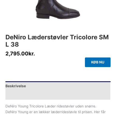
DeNiro Læderstøvler Tricolore SM
L 38
2,795.00
kr.
KØB NU
Beskrivelse
Yderligere information
DeNiro Young Tricolore Læder ridestøvler uden snørre.
DeNiro Young er en lækker læderridestøvle til prisen. Her får