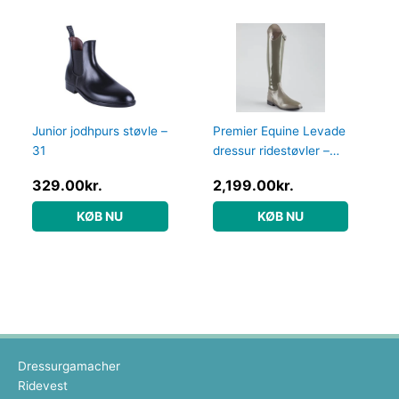
Junior jodhpurs støvle –
Premier Equine Levade
31
dressur ridestøvler –
Grå – Normal, 38
329.00
kr.
2,199.00
kr.
KØB NU
KØB NU
Dressurgamacher
Ridevest