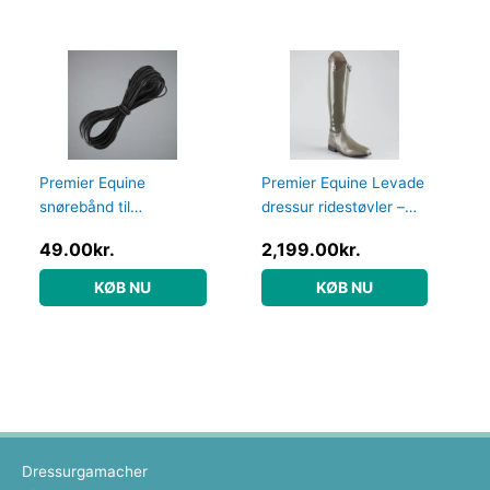
Premier Equine
Premier Equine Levade
snørebånd til
dressur ridestøvler –
ridestøvler
Grå – Normal, 38
49.00
kr.
2,199.00
kr.
KØB NU
KØB NU
Dressurgamacher