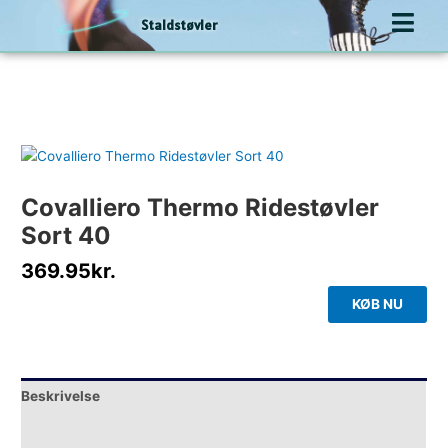
Gå
Staldstøvler
til
indholdet
Covalliero Thermo Ridestøvler
Sort 40
369.95
kr.
KØB NU
Beskrivelse
Yderligere information