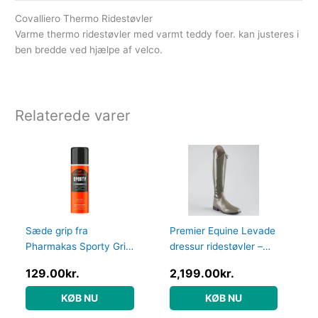
Covalliero Thermo Ridestøvler
Varme thermo ridestøvler med varmt teddy foer. kan justeres i
ben bredde ved hjælpe af velco.
Relaterede varer
Sæde grip fra
Premier Equine Levade
Pharmakas Sporty Grip
dressur ridestøvler –
Spray 200ml – harpiks
Grå – Normal, 41
129.00
kr.
2,199.00
kr.
spray
KØB NU
KØB NU