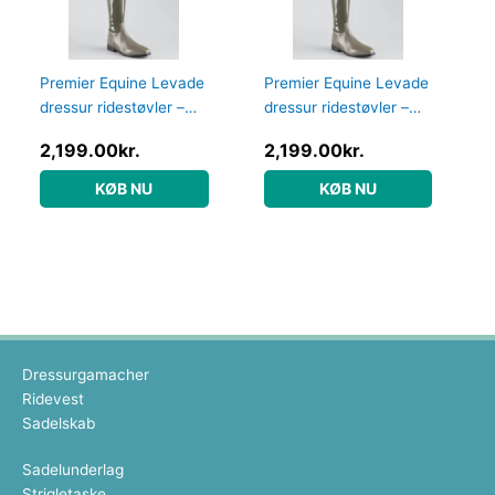
Premier Equine Levade
Premier Equine Levade
dressur ridestøvler –
dressur ridestøvler –
Grå – Vid, 39
Grå – Vid, 41
2,199.00
kr.
2,199.00
kr.
KØB NU
KØB NU
Dressurgamacher
Ridevest
Sadelskab
Sadelunderlag
Strigletaske