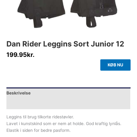
Dan Rider Leggins Sort Junior 12
199.95
kr.
KØB NU
Beskrivelse
Yderligere information
Leggins til brug tilkorte ridestøvler.
Lavet i kunstskind som er nem at holde. God kraftig lynlås.
Elastik i siden for bedre pasform.