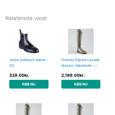
Relaterede varer
Junior jodhpurs støvle –
Premier Equine Levade
30
dressur ridestøvler –
Grå – Normal, 41
329.00
kr.
2,199.00
kr.
KØB NU
KØB NU