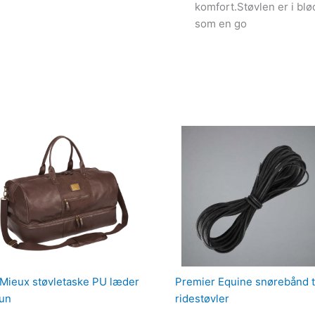
komfort.Støvlen er i blø
som en go
Mieux støvletaske PU læder
Premier Equine snørebånd t
un
ridestøvler