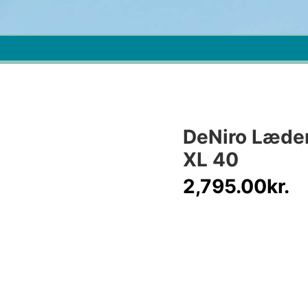
DeNiro Læder
XL 40
2,795.00
kr.