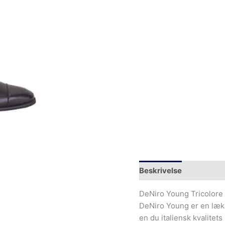
Beskrivelse
Yderliger
DeNiro Young Tricolore 
DeNiro Young er en lække
en du italiensk kvalitet