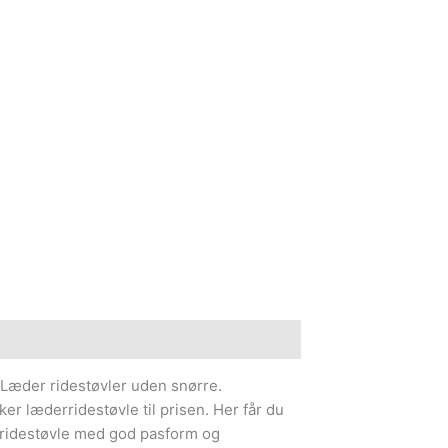
e information
Læder ridestøvler uden snørre.
r læderridestøvle til prisen. Her får du
s ridestøvle med god pasform og