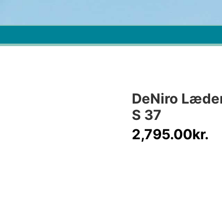
DeNiro Læder
S 37
2,795.00
kr.