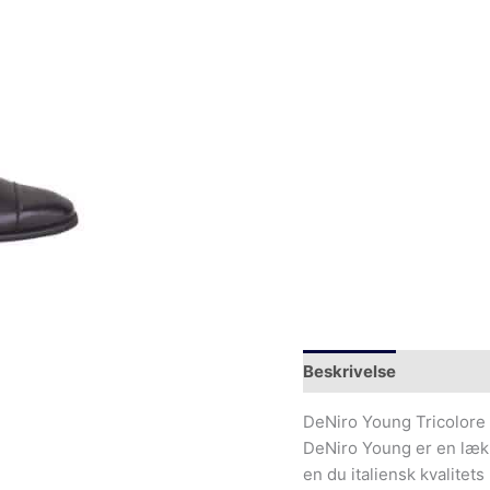
Beskrivelse
Yderliger
DeNiro Young Tricolore 
DeNiro Young er en lække
en du italiensk kvalitet