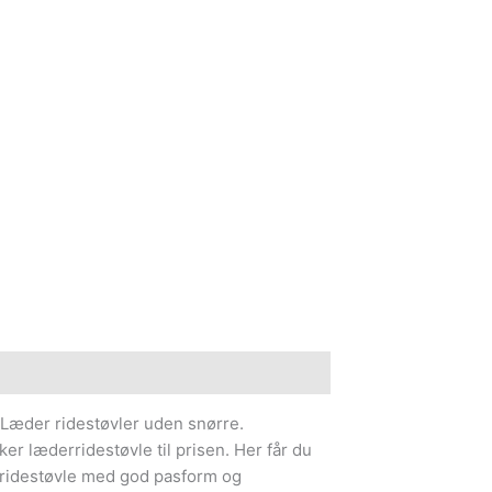
e information
Læder ridestøvler uden snørre.
r læderridestøvle til prisen. Her får du
s ridestøvle med god pasform og