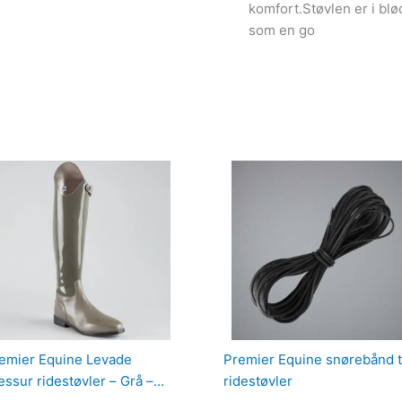
komfort.Støvlen er i blø
som en go
emier Equine Levade
Premier Equine snørebånd t
essur ridestøvler – Grå –
ridestøvler