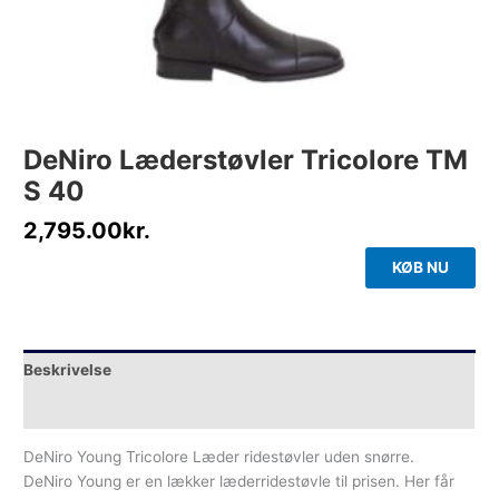
DeNiro Læderstøvler Tricolore TM
S 40
2,795.00
kr.
KØB NU
Beskrivelse
Yderligere information
DeNiro Young Tricolore Læder ridestøvler uden snørre.
DeNiro Young er en lækker læderridestøvle til prisen. Her får