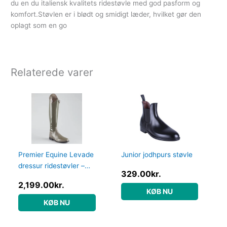
du en du italiensk kvalitets ridestøvle med god pasform og
komfort.Støvlen er i blødt og smidigt læder, hvilket gør den
oplagt som en go
Relaterede varer
Premier Equine Levade
Junior jodhpurs støvle
dressur ridestøvler –
329.00
kr.
Grå – Normal, 40
2,199.00
kr.
KØB NU
KØB NU