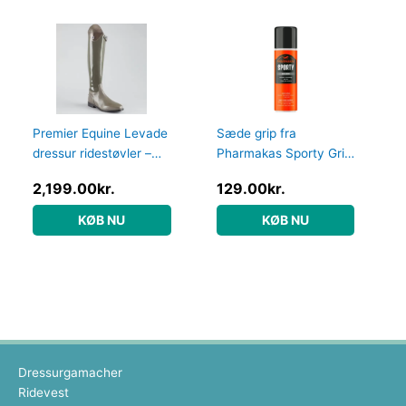
Premier Equine Levade
Sæde grip fra
dressur ridestøvler –
Pharmakas Sporty Grip
Grå – Normal, 38
Spray 200ml – harpiks
2,199.00
kr.
129.00
kr.
spray
KØB NU
KØB NU
Dressurgamacher
Ridevest