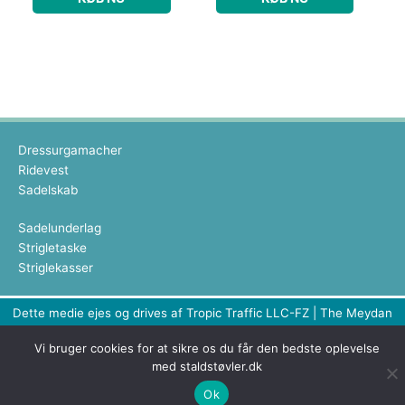
Dressurgamacher
Ridevest
Sadelskab
Sadelunderlag
Strigletaske
Striglekasser
Dette medie ejes og drives af Tropic Traffic LLC-FZ | The Meydan
Hotel, Grandstand, 6th floor, Nad Al Sheba | Dubai | UAE
Vi bruger cookies for at sikre os du får den bedste oplevelse
Copyright © 2026 Staldstøvler | All rights reserved
med staldstøvler.dk
Ok