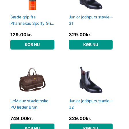
Sæde grip fra
Junior jodhpurs støvle –
Pharmakas Sporty Grip
31
Spray 200ml – harpiks
129.00
kr.
329.00
kr.
spray
KØB NU
KØB NU
LeMieux støvletaske
Junior jodhpurs støvle –
PU læder Brun
32
749.00
kr.
329.00
kr.
KØB NU
KØB NU