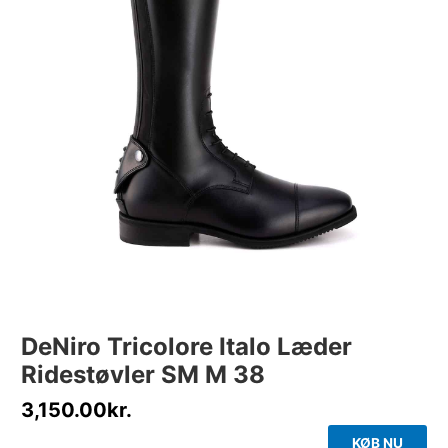
DeNiro Tricolore Italo Læder
Ridestøvler SM M 38
3,150.00
kr.
KØB NU