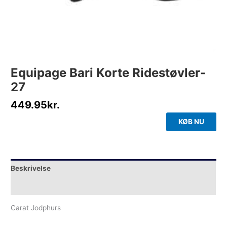
Equipage Bari Korte Ridestøvler-
27
449.95
kr.
KØB NU
Beskrivelse
Yderligere information
Carat Jodphurs