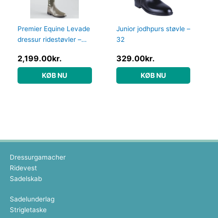
Premier Equine Levade
Junior jodhpurs støvle –
dressur ridestøvler –
32
Grå – Vid, 40
2,199.00
kr.
329.00
kr.
KØB NU
KØB NU
Dressurgamacher
Ridevest
Sadelskab
Sadelunderlag
Strigletaske