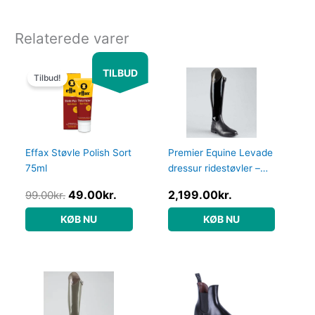
Relaterede varer
Den
Den
TILBUD
oprindelige
aktuelle
Tilbud!
pris
pris
var:
er:
99.00kr..
49.00kr..
Effax Støvle Polish Sort
Premier Equine Levade
75ml
dressur ridestøvler –
Sort
49.00
kr.
2,199.00
kr.
99.00
kr.
KØB NU
KØB NU