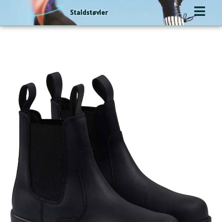
Gå
Staldstøvler
til
indholdet