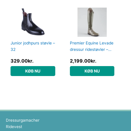
Junior jodhpurs støvle –
Premier Equine Levade
32
dressur ridestøvler –
Grå – Normal, 41
329.00
kr.
2,199.00
kr.
KØB NU
KØB NU
Dressurgamacher
Ridevest