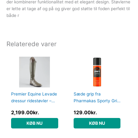
der kombinerer funktionalitet med et elegant design. Støvlerne
er lette at tage af og på og giver god støtte til foden perfekt til
både r
Relaterede varer
Premier Equine Levade
Sæde grip fra
dressur ridestøvler –
Pharmakas Sporty Grip
Grå – Vid, 41
Spray 200ml – harpiks
2,199.00
kr.
129.00
kr.
spray
KØB NU
KØB NU