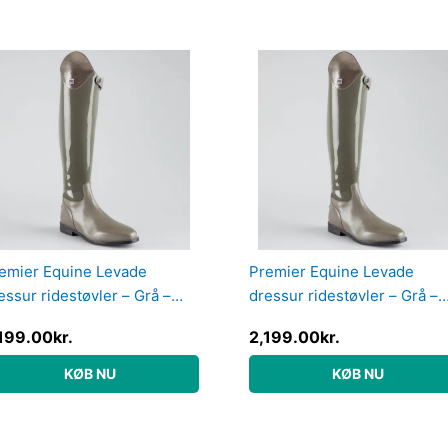
emier Equine Levade
Premier Equine Levade
essur ridestøvler – Grå –
dressur ridestøvler – Grå –
d, 41
Vid, 39
199.00
kr.
2,199.00
kr.
KØB NU
KØB NU