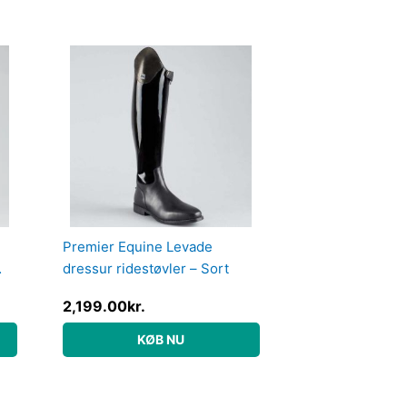
Premier Equine Levade
dressur ridestøvler – Sort
2,199.00
kr.
KØB NU