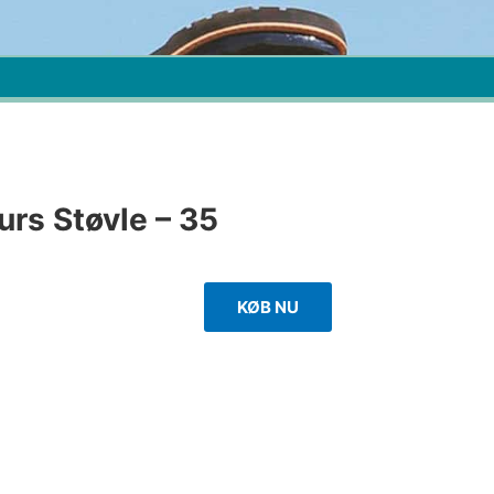
urs Støvle – 35
KØB NU