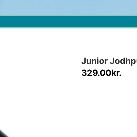
Junior Jodhp
329.00
kr.