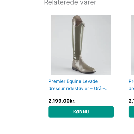
Relaterede varer
Premier Equine Levade
Pr
dressur ridestøvler – Grå –
dr
Vid, 38
Vi
2,199.00
kr.
2,
KØB NU