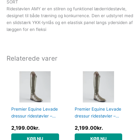
SORT
Ridestøvlen AMY er en stilren og funktionel læderridestøvle,
designet til både træning og konkurrence. Den er udstyret med
en slidstærk YKK-lynlås og en elastisk panel langs ydersiden af
læggen for en fleksi
Relaterede varer
Premier Equine Levade
Premier Equine Levade
dressur ridestøvler –
dressur ridestøvler –
Grå
Grå – Normal, 38
2,199.00
kr.
2,199.00
kr.
KØB NU
KØB NU