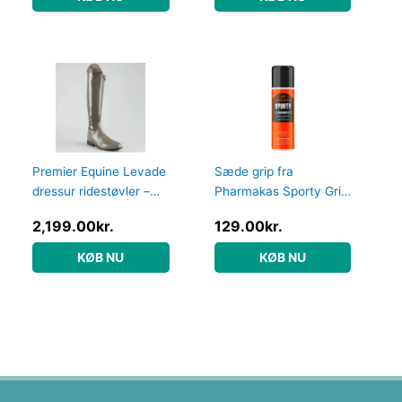
Premier Equine Levade
Sæde grip fra
dressur ridestøvler –
Pharmakas Sporty Grip
Grå – Normal, 40
Spray 200ml – harpiks
2,199.00
kr.
129.00
kr.
spray
KØB NU
KØB NU