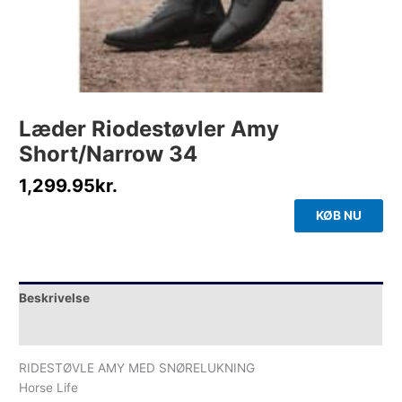
Læder Riodestøvler Amy
Short/Narrow 34
1,299.95
kr.
KØB NU
Beskrivelse
Yderligere information
RIDESTØVLE AMY MED SNØRELUKNING
Horse Life