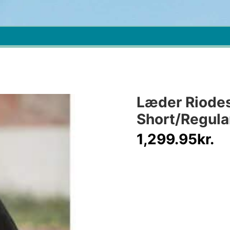
Læder Riode
Short/Regula
1,299.95
kr.