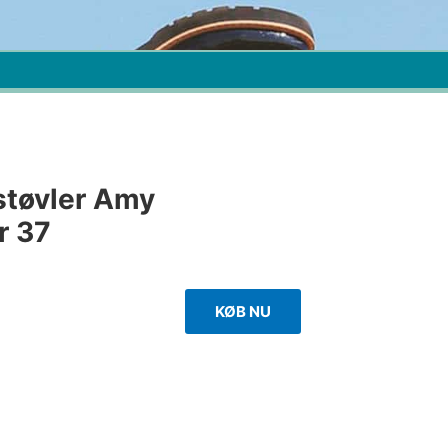
støvler Amy
r 37
KØB NU