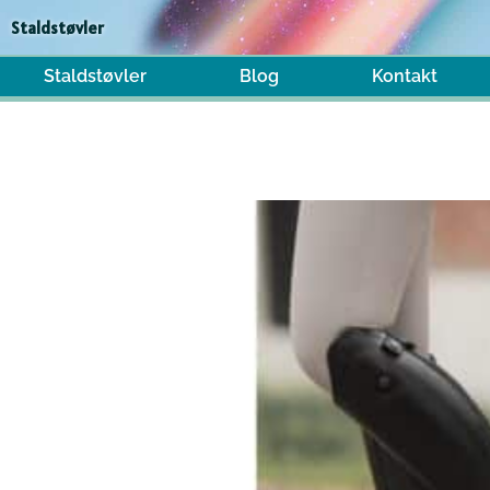
Gå
Staldstøvler
til
indholdet
Staldstøvler
Blog
Kontakt