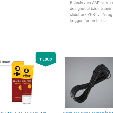
Ridestøvlen AMY er en s
designet til både træni
slidstærk YKK-lynlås og 
læggen for en fleksi
Den
Den
TILBUD
oprindelige
aktuelle
Tilbud!
pris
pris
var:
er:
99.00kr..
49.00kr..