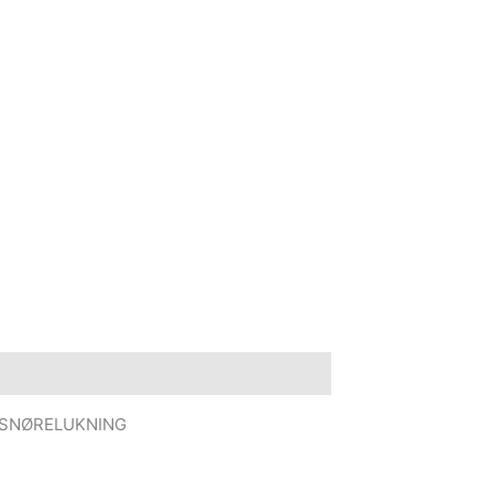
e information
 SNØRELUKNING