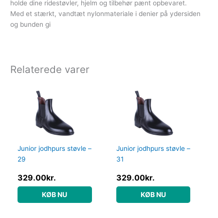
holde dine ridestøvler, hjelm og tilbehør pænt opbevaret.
Med et stærkt, vandtæt nylonmateriale i denier på ydersiden
og bunden gi
Relaterede varer
Junior jodhpurs støvle –
Junior jodhpurs støvle –
29
31
329.00
kr.
329.00
kr.
KØB NU
KØB NU