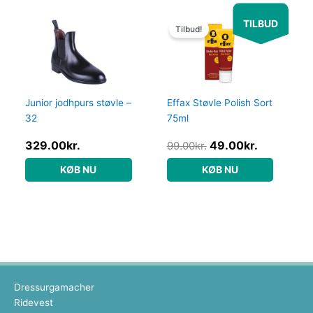
Den
Den
TILBUD
oprindelige
aktuelle
Tilbud!
pris
pris
var:
er:
99.00kr..
49.00kr..
Junior jodhpurs støvle –
Effax Støvle Polish Sort
32
75ml
329.00
kr.
49.00
kr.
99.00
kr.
KØB NU
KØB NU
Dressurgamacher
Ridevest