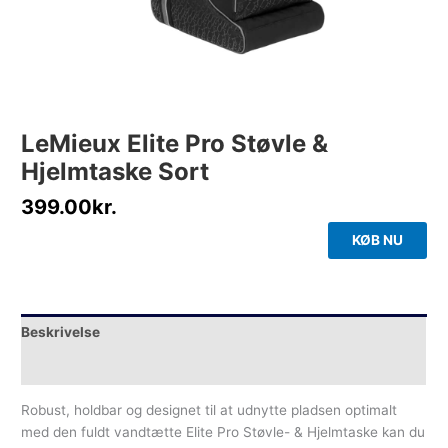
LeMieux Elite Pro Støvle &
Hjelmtaske Sort
399.00
kr.
KØB NU
Beskrivelse
Yderligere information
Robust, holdbar og designet til at udnytte pladsen optimalt
med den fuldt vandtætte Elite Pro Støvle- & Hjelmtaske kan du