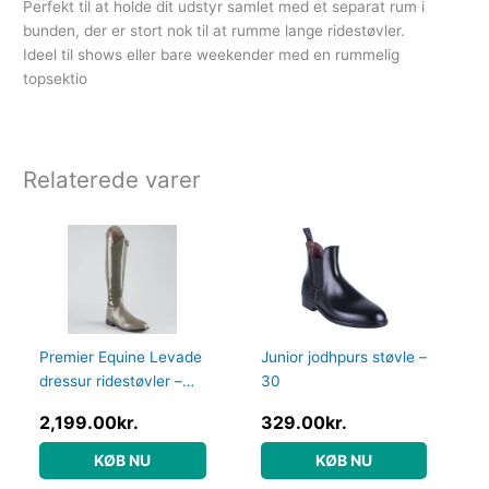
Perfekt til at holde dit udstyr samlet med et separat rum i
bunden, der er stort nok til at rumme lange ridestøvler.
Ideel til shows eller bare weekender med en rummelig
topsektio
Relaterede varer
Premier Equine Levade
Junior jodhpurs støvle –
dressur ridestøvler –
30
Grå – Normal, 38
2,199.00
kr.
329.00
kr.
KØB NU
KØB NU