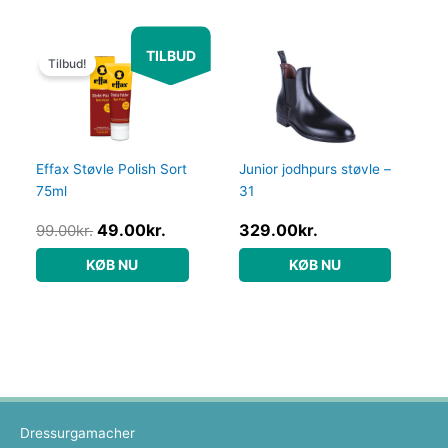
Den
Den
TILBUD
oprindelige
aktuelle
Tilbud!
pris
pris
var:
er:
99.00kr..
49.00kr..
Effax Støvle Polish Sort
Junior jodhpurs støvle –
75ml
31
49.00
kr.
329.00
kr.
99.00
kr.
KØB NU
KØB NU
Dressurgamacher