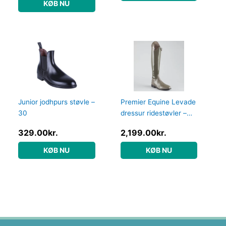
KØB NU
Junior jodhpurs støvle –
Premier Equine Levade
30
dressur ridestøvler –
Grå – Vid, 39
329.00
kr.
2,199.00
kr.
KØB NU
KØB NU