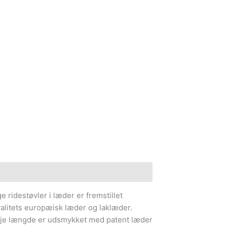
e information
e ridestøvler i læder er fremstillet
kvalitets europæisk læder og laklæder.
øje længde er udsmykket med patent læder