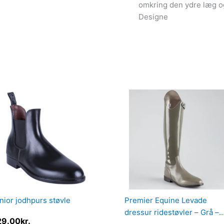
omkring den ydre læg og
Designe
nior jodhpurs støvle
Premier Equine Levade
dressur ridestøvler – Grå –
29.00
kr.