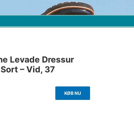
ne Levade Dressur
 Sort – Vid, 37
KØB NU