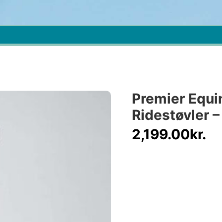
Premier Equi
Ridestøvler –
2,199.00
kr.