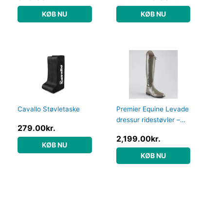
KØB NU
KØB NU
Cavallo Støvletaske
Premier Equine Levade
dressur ridestøvler –
279.00
kr.
Grå – Normal, 41
2,199.00
kr.
KØB NU
KØB NU