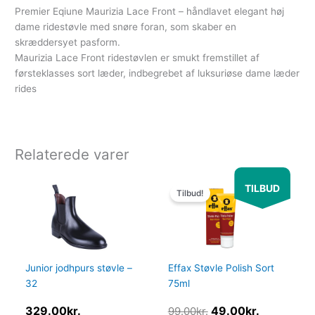
Premier Eqiune Maurizia Lace Front – håndlavet elegant høj
dame ridestøvle med snøre foran, som skaber en
skræddersyet pasform.
Maurizia Lace Front ridestøvlen er smukt fremstillet af
førsteklasses sort læder, indbegrebet af luksuriøse dame læder
rides
Relaterede varer
Den
Den
TILBUD
oprindelige
aktuelle
Tilbud!
pris
pris
var:
er:
99.00kr..
49.00kr..
Junior jodhpurs støvle –
Effax Støvle Polish Sort
32
75ml
329.00
kr.
49.00
kr.
99.00
kr.