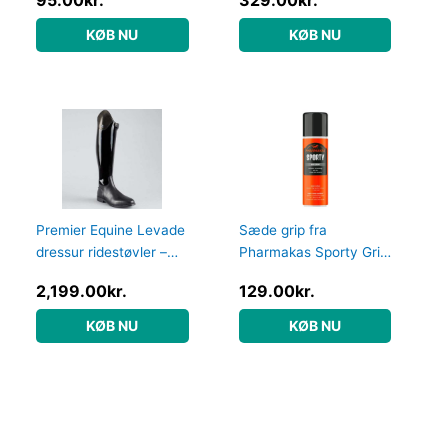
KØB NU
KØB NU
Premier Equine Levade
Sæde grip fra
dressur ridestøvler –
Pharmakas Sporty Grip
Sort
Spray 200ml – harpiks
2,199.00
kr.
129.00
kr.
spray
KØB NU
KØB NU