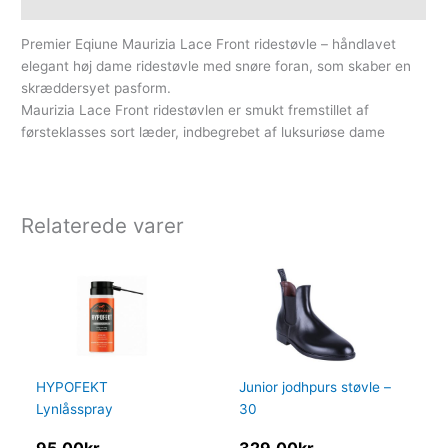
Yderligere information
Premier Eqiune Maurizia Lace Front ridestøvle – håndlavet
elegant høj dame ridestøvle med snøre foran, som skaber en
skræddersyet pasform.
Maurizia Lace Front ridestøvlen er smukt fremstillet af
førsteklasses sort læder, indbegrebet af luksuriøse dame
Relaterede varer
HYPOFEKT
Junior jodhpurs støvle –
Lynlåsspray
30
95.00
kr.
329.00
kr.