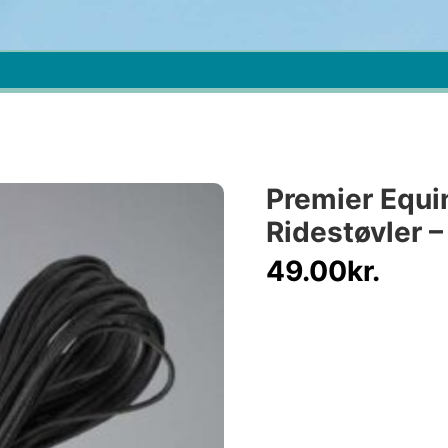
Premier Equi
Ridestøvler –
49.00
kr.