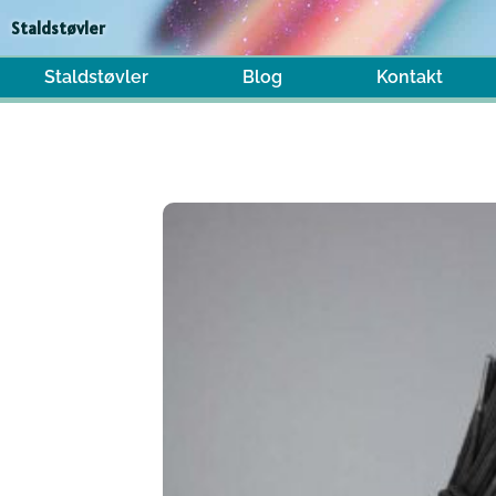
Gå
Staldstøvler
til
indholdet
Staldstøvler
Blog
Kontakt