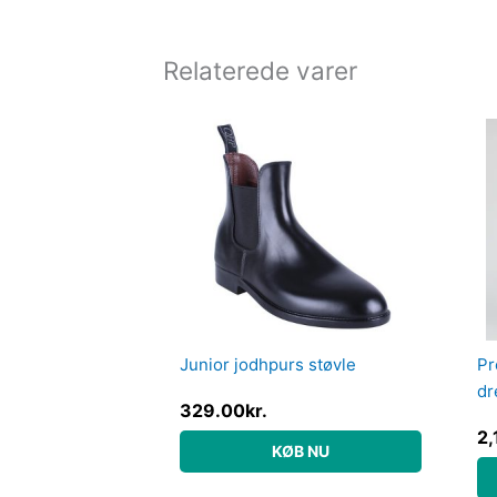
Relaterede varer
Junior jodhpurs støvle
Pr
dr
329.00
kr.
Vi
2,
KØB NU