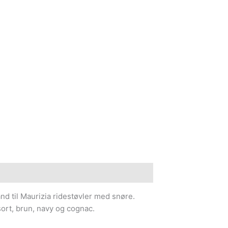
e information
d til Maurizia ridestøvler med snøre.
ort, brun, navy og cognac.