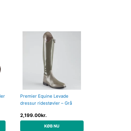
der
Premier Equine Levade
dressur ridestøvler – Grå
2,199.00
kr.
KØB NU