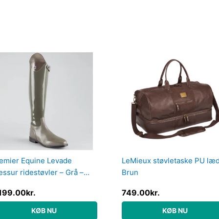
emier Equine Levade
LeMieux støvletaske PU læ
essur ridestøvler – Grå –
Brun
d, 38
199.00
kr.
749.00
kr.
KØB NU
KØB NU