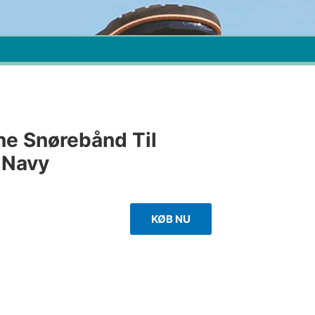
ne Snørebånd Til
 Navy
KØB NU