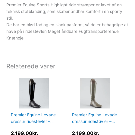
Premier Equine Sports Highlight ride strømper er lavet af en
teknisk stofblanding, som skaber åndbar komfort i en sporty
stil.
De har en blød fod og en slank pasform, så de er behagelige at
have på i ridestøvlen Meget åndbare Fugttransporterende
Knæhøje
Relaterede varer
Premier Equine Levade
Premier Equine Levade
dressur ridestøvler –
dressur ridestøvler –
Sort
Grå – Vid, 40
2,199.00
kr.
2,199.00
kr.