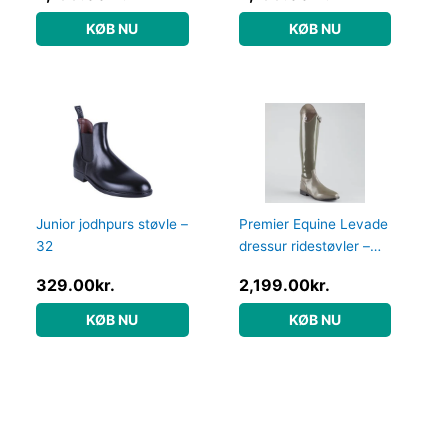
KØB NU
KØB NU
Junior jodhpurs støvle –
Premier Equine Levade
32
dressur ridestøvler –
Grå – Normal, 40
329.00
kr.
2,199.00
kr.
KØB NU
KØB NU