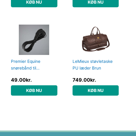
KØB NU
KØB NU
Premier Equine
LeMieux støvletaske
snørebånd til
PU læder Brun
ridestøvler
49.00
kr.
749.00
kr.
KØB NU
KØB NU