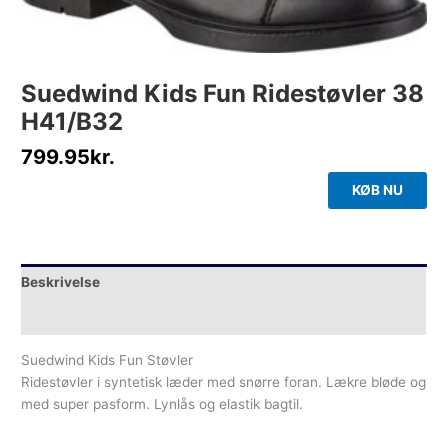
Suedwind Kids Fun Ridestøvler 38
H41/B32
799.95
kr.
KØB NU
Beskrivelse
Yderligere information
Suedwind Kids Fun Støvler
Ridestøvler i syntetisk læder med snørre foran. Lækre bløde og
med super pasform. Lynlås og elastik bagtil.