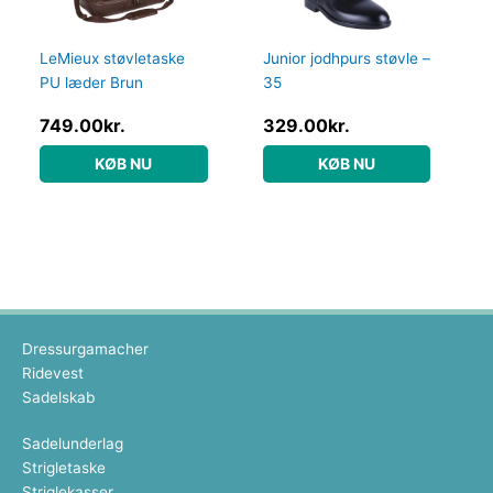
LeMieux støvletaske
Junior jodhpurs støvle –
PU læder Brun
35
749.00
kr.
329.00
kr.
KØB NU
KØB NU
Dressurgamacher
Ridevest
Sadelskab
Sadelunderlag
Strigletaske
Striglekasser