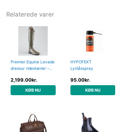
Relaterede varer
Premier Equine Levade
HYPOFEKT
dressur ridestøvler –
Lynlåsspray
Grå – Normal, 40
2,199.00
kr.
95.00
kr.
KØB NU
KØB NU