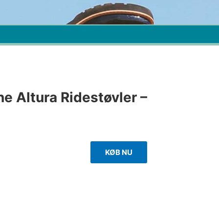
e Altura Ridestøvler –
KØB NU