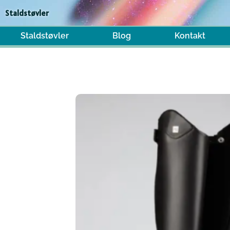
Gå
Staldstøvler
til
indholdet
Staldstøvler
Blog
Kontakt