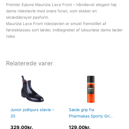
Premier Eqiune Maurizia Lace Front – håndlavet elegant høj
dame ridestøvle med snøre foran, som skaber en
skræddersyet pasform.
Maurizia Lace Front ridestøvlen er smukt fremstillet af
førsteklasses sort læder, indbegrebet af luksuriøse dame læder
rides
Relaterede varer
Junior jodhpurs støvle –
Sæde grip fra
35
Pharmakas Sporty Grip
Spray 200ml – harpiks
329.00
kr.
129.00
kr.
spray