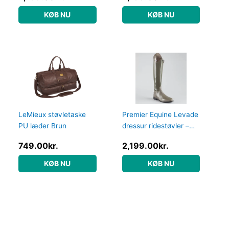
KØB NU
KØB NU
LeMieux støvletaske
Premier Equine Levade
PU læder Brun
dressur ridestøvler –
Grå – Normal, 40
749.00
kr.
2,199.00
kr.
KØB NU
KØB NU