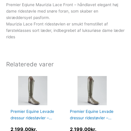
Premier Eqiune Maurizia Lace Front – håndlavet elegant høj
dame ridestøvle med snøre foran, som skaber en
skræddersyet pasform.
Maurizia Lace Front ridestøvlen er smukt fremstillet af
førsteklasses sort læder, indbegrebet af luksuriøse dame læder
rides
Relaterede varer
Premier Equine Levade
Premier Equine Levade
dressur ridestøvler –
dressur ridestøvler –
Grå – Vid, 39
Grå – Normal, 39
2,199.00
kr.
2,199.00
kr.