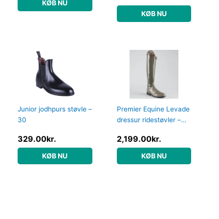
KØB NU
KØB NU
Junior jodhpurs støvle –
Premier Equine Levade
30
dressur ridestøvler –
Grå – Normal, 39
329.00
kr.
2,199.00
kr.
KØB NU
KØB NU