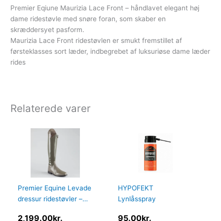
Premier Eqiune Maurizia Lace Front – håndlavet elegant høj
dame ridestøvle med snøre foran, som skaber en
skræddersyet pasform.
Maurizia Lace Front ridestøvlen er smukt fremstillet af
førsteklasses sort læder, indbegrebet af luksuriøse dame læder
rides
Relaterede varer
Premier Equine Levade
HYPOFEKT
dressur ridestøvler –
Lynlåsspray
Grå – Normal, 38
2,199.00
kr.
95.00
kr.