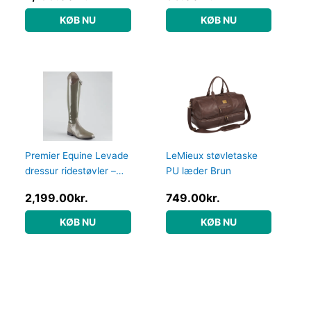
KØB NU
KØB NU
Premier Equine Levade
LeMieux støvletaske
dressur ridestøvler –
PU læder Brun
Grå – Vid, 40
2,199.00
kr.
749.00
kr.
KØB NU
KØB NU