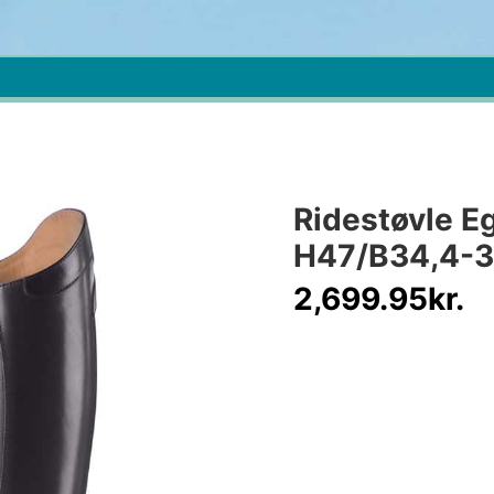
Ridestøvle E
H47/B34,4-3
2,699.95
kr.