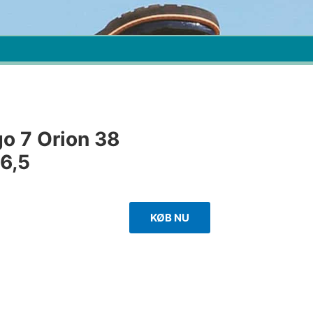
go 7 Orion 38
6,5
KØB NU