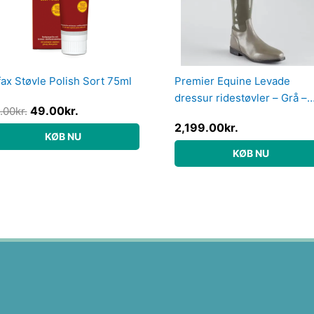
fax Støvle Polish Sort 75ml
Premier Equine Levade
dressur ridestøvler – Grå –
49.00
kr.
.00
kr.
Vid, 41
2,199.00
kr.
KØB NU
KØB NU