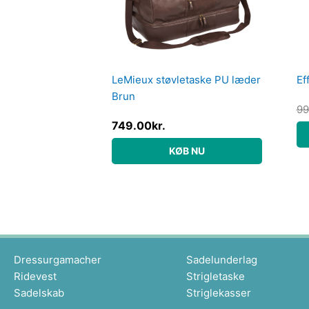
LeMieux støvletaske PU læder
Ef
Brun
99
749.00
kr.
KØB NU
Dressurgamacher
Sadelunderlag
Ridevest
Strigletaske
Sadelskab
Striglekasser