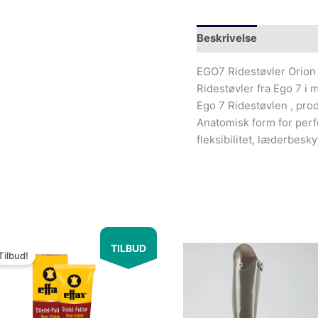
Beskrivelse
Yderliger
EGO7 Ridestøvler Orion
Ridestøvler fra Ego 7 i 
Ego 7 Ridestøvlen , prod
Anatomisk form for perfe
fleksibilitet, læderbesky
Den
Den
TILBUD
oprindelige
aktuelle
Tilbud!
pris
pris
var:
er:
99.00kr..
49.00kr..