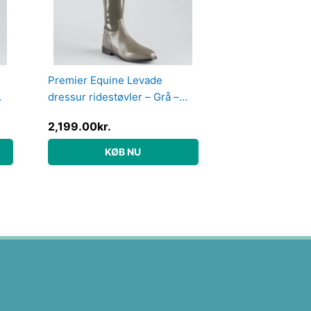
Premier Equine Levade
dressur ridestøvler – Grå –
Normal, 39
2,199.00
kr.
KØB NU