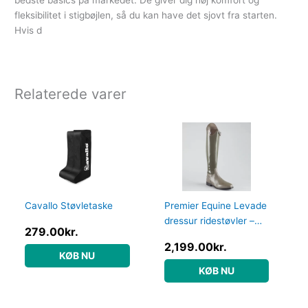
bedste basics på markedet. De giver dig høj komfort og
fleksibilitet i stigbøjlen, så du kan have det sjovt fra starten.
Hvis d
Relaterede varer
Cavallo Støvletaske
Premier Equine Levade
dressur ridestøvler –
279.00
kr.
Grå – Vid, 38
2,199.00
kr.
KØB NU
KØB NU