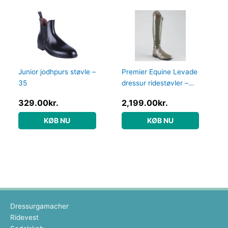
Junior jodhpurs støvle –
Premier Equine Levade
35
dressur ridestøvler –
Grå – Vid, 40
329.00
kr.
2,199.00
kr.
KØB NU
KØB NU
Dressurgamacher
Ridevest