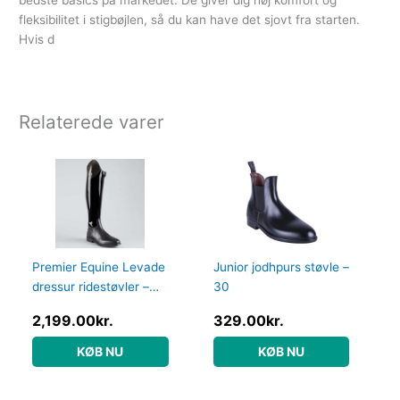
bedste basics på markedet. De giver dig høj komfort og
fleksibilitet i stigbøjlen, så du kan have det sjovt fra starten.
Hvis d
Relaterede varer
Premier Equine Levade
Junior jodhpurs støvle –
dressur ridestøvler –
30
Sort
2,199.00
kr.
329.00
kr.
KØB NU
KØB NU