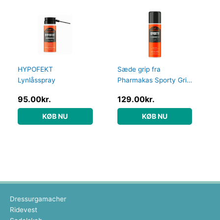
HYPOFEKT
Sæde grip fra
Lynlåsspray
Pharmakas Sporty Grip
Spray 200ml – harpiks
95.00
kr.
129.00
kr.
spray
KØB NU
KØB NU
Dressurgamacher
Ridevest