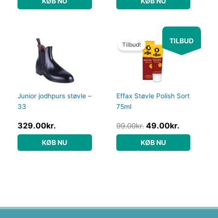
KØB NU
KØB NU
Den
Den
TILBUD
oprindelige
aktuelle
Tilbud!
pris
pris
var:
er:
99.00kr..
49.00kr..
Junior jodhpurs støvle –
Effax Støvle Polish Sort
33
75ml
329.00
kr.
49.00
kr.
99.00
kr.
KØB NU
KØB NU