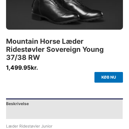
Mountain Horse Læder
Ridestøvler Sovereign Young
37/38 RW
1,499.95
kr.
KØB NU
Beskrivelse
Yderligere information
Læder Ridestøvler Junior